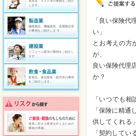
美容室・エステ等の事例をご紹介
します。
「良い保険代
繊維製品、機械器具、金属製品等
い」
の事例をご紹介しま す。
とお考えの方
リフォーム業等の事例をご紹介し
が、
ます。
良い保険代理
か？
飲食店、食品製造・販売等の事例
をご紹介します。
「いつでも相
「保険に精通
供してくれる
将来に対する希望を叶えるための
事前の準備。
「契約してい