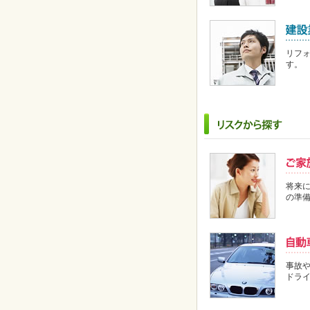
リフ
す。
将来
の準
事故
ドラ